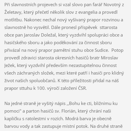
Při slavnostních projevech si vzal slovo pan farář Novotný z
Želetavy, který přečetl několik slov z evangelia a provedl
motlitbu. Nakonec nechal nový vyšívaný prapor rozvinou a
slavnostně ho vysvětil. Dále pronesl příspěvek sttarosta
obce pan Jaroslav Doležal, který vyzdvihl spolupráci obce a
hasičského sboru a jako poděkování za činnost sboru
přivázal na nový prapor pamětní stuhu obce Sudice. Potop
provedl zdravici starosta okresních hasičů bratr Miroslav
Ježek, který vyzdvihl především nezastupitelnou činnost
všech záchraných složek, mezi které patří i hasiči pro klidný
život našich spoluobčanů. K této příležitosti přidal na náš
prapor sttuhu k 100. výročí založení ČSR.
Na jedné straně je vyšitý nápis ,,Bohu ke cti, bližnímu ku
pomoci" a parton hasičů sv. Florián, který chrání naši
kapličku s ratolestmi v rozích. Modrá barva je obecně
barvou vody a tak zastupuje místní potok. Na druhé straně