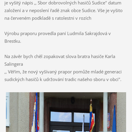
je vyšitý nápis ,, Sbor dobrovolných hasičů Sudice" datum
založení a v neposlení řadě znak obce Sudice. Vše je vyšito
na červeném podkladě s ratolestni v rozích
Výrobu praporu provedla paní Ludmila Sakrajdová v
Brestku.
Na závěr bych chěl zopakovat slova bratra hasiče Karla
Salingera
,, Věřím, že nový vyšívaný prapor pomůže mladé generaci
sudických hasičů k udržování tradic našeho sboru v obci".