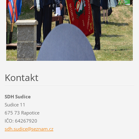
Kontakt
SDH Sudice
Sudice 11
675 73 Rapotice
IČO: 64267920
sdh.sudi
ce@sezna
m.cz