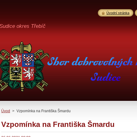
Úvodní stránka
Sudice okres Třebíč
Úvod
>
Vzpomínka na Františka Šmardu
Vzpomínka na Františka Šmardu