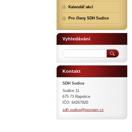
Kalendář akcí
Pro členy SDH Sudice
Vyhledávání
Kontakt
SDH Sudice
Sudice 11
675 73 Rapotice
IČO: 64267920
sdh.sudi
ce@sezna
m.cz