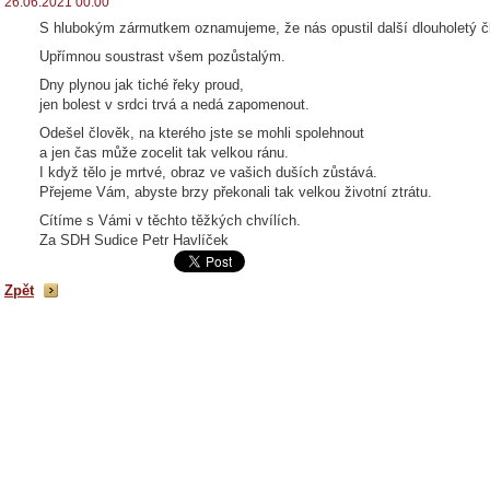
26.06.2021 00:00
S hlubokým zármutkem oznamujeme, že nás opustil další dlouholetý č
Upřímnou soustrast všem pozůstalým.
Dny plynou jak tiché řeky proud,
jen bolest v srdci trvá a nedá zapomenout.
Odešel člověk, na kterého jste se mohli spolehnout
a jen čas může zocelit tak velkou ránu.
I když tělo je mrtvé, obraz ve vašich duších zůstává.
Přejeme Vám, abyste brzy překonali tak velkou životní ztrátu.
Cítíme s Vámi v těchto těžkých chvílích.
Za SDH Sudice Petr Havlíček
Zpět