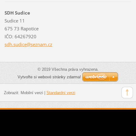
SDH Sudice
Sudice 11
675 73 Rapotice
IČO: 64267920
sdh.sudi
ce@sezna
m.cz
© 2019 Všechna práva vyhrazena.
Vytvořte si webové stránky zdarma!
Zobrazit:
Mobilní verzi
|
Standardní verzi