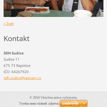
« Zpět
Kontakt
SDH Sudice
Sudice 11
675 73 Rapotice
IČO: 64267920
sdh.sudi
ce@sezna
m.cz
© 2019 Všechna práva vyhrazena.
Tvorba www stránek zdarma