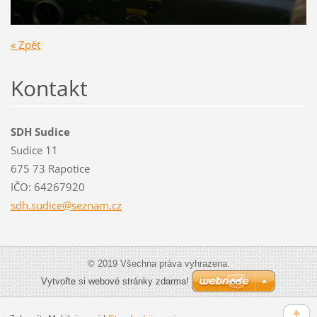
« Zpět
Kontakt
SDH Sudice
Sudice 11
675 73 Rapotice
IČO: 64267920
sdh.sudi
ce@sezna
m.cz
© 2019 Všechna práva vyhrazena.
Vytvořte si webové stránky zdarma!